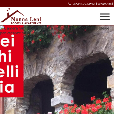
+39 348 7733983
|
WhatsApp
|
