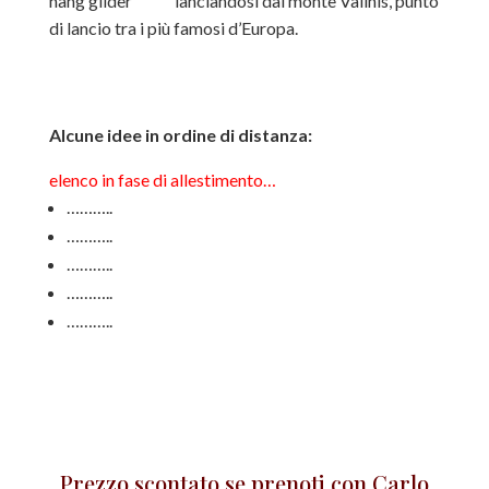
lanciandosi dal monte Valinis, punto
di lancio tra i più famosi d’Europa.
Alcune idee in ordine di distanza:
elenco in fase di allestimento…
………..
………..
………..
………..
………..
Prezzo scontato se prenoti con Carlo